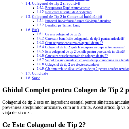
Colagenul de Tip 2 și Sportivii
Recuperarea După Antrenamente
Reducerea Riscului de Accidentări
Colagenul de Tip 2 în Contextul Îmbătrânirii
Impactul Îmbătrânirii Asupra Sănătății Articulare
Beneficii pe Termen Lung
FAQ
Ce este colagenul de tip 2?
Care sunt beneficiile colagenului de tip 2 pentru articulații?
Cum se poate consuma colagenul de tip 2?
Colagenul de tip 2 ajută la recuperarea după antrenamente?
Este colagenul de tip 2 benefic pentru persoanele în vârstă?
Care sunt sursele naturale de colagen de tip 2?
Se pot lua suplimente cu colagen de tip 2 împreună cu alte vi
Colagenul de tip 2 are efecte secundare?
Cât timp trebuie să iau colagen de tip 2 pentru a vedea rezulta
Concluzie
Surse
Ghidul Complet pentru Colagen de Tip 2 pe
Colagenul de tip 2 este un ingredient esențial pentru sănătatea articulații
prevenirea afecțiunilor articulare, cum ar fi artrita. Acest articol îți va
viața de zi cu zi.
Ce Este Colagenul de Tip 2?