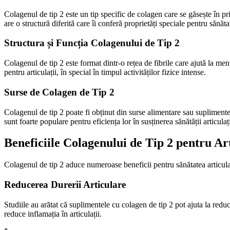
Colagenul de tip 2 este un tip specific de colagen care se găsește în pri
are o structură diferită care îi conferă proprietăți speciale pentru sănătat
Structura și Funcția Colagenului de Tip 2
Colagenul de tip 2 este format dintr-o rețea de fibrile care ajută la mențin
pentru articulații, în special în timpul activităților fizice intense.
Surse de Colagen de Tip 2
Colagenul de tip 2 poate fi obținut din surse alimentare sau suplimente.
sunt foarte populare pentru eficiența lor în susținerea sănătății articulați
Beneficiile Colagenului de Tip 2 pentru Art
Colagenul de tip 2 aduce numeroase beneficii pentru sănătatea articulațiil
Reducerea Durerii Articulare
Studiile au arătat că suplimentele cu colagen de tip 2 pot ajuta la reduc
reduce inflamația în articulații.