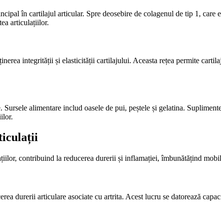
ncipal în cartilajul articular. Spre deosebire de colagenul de tip 1, care
ea articulațiilor.
erea integrității și elasticității cartilajului. Aceasta rețea permite cartil
 Sursele alimentare includ oasele de pui, peștele și gelatina. Suplimentel
ilor.
iculații
or, contribuind la reducerea durerii și inflamației, îmbunătățind mobilitat
erea durerii articulare asociate cu artrita. Acest lucru se datorează capac