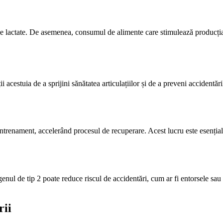
e lactate. De asemenea, consumul de alimente care stimulează producția 
ii acestuia de a sprijini sănătatea articulațiilor și de a preveni accident
-antrenament, accelerând procesul de recuperare. Acest lucru este esențial
olagenul de tip 2 poate reduce riscul de accidentări, cum ar fi entorsele 
rii