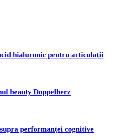
acid hialuronic pentru articulații
nul beauty Doppelherz
supra performanței cognitive