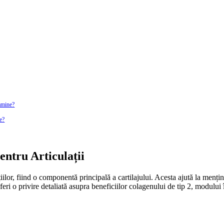
tamine?
te?
ntru Articulații
lor, fiind o componentă principală a cartilajului. Acesta ajută la menținere
 oferi o privire detaliată asupra beneficiilor colagenului de tip 2, modului 