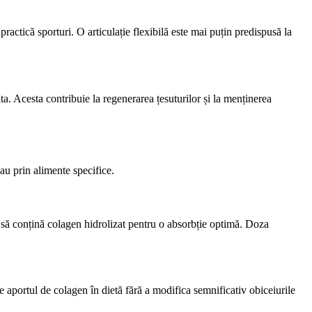
e practică sporturi. O articulație flexibilă este mai puțin predispusă la
ita. Acesta contribuie la regenerarea țesuturilor și la menținerea
au prin alimente specifice.
e să conțină colagen hidrolizat pentru o absorbție optimă. Doza
te aportul de colagen în dietă fără a modifica semnificativ obiceiurile