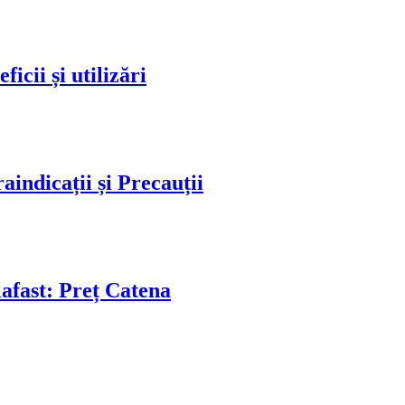
icii și utilizări
indicații și Precauții
afast: Preț Catena