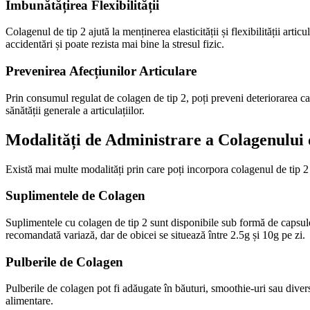
Îmbunătățirea Flexibilității
Colagenul de tip 2 ajută la menținerea elasticității și flexibilității arti
accidentări și poate rezista mai bine la stresul fizic.
Prevenirea Afecțiunilor Articulare
Prin consumul regulat de colagen de tip 2, poți preveni deteriorarea cart
sănătății generale a articulațiilor.
Modalități de Administrare a Colagenului 
Există mai multe modalități prin care poți incorpora colagenul de tip 2
Suplimentele de Colagen
Suplimentele cu colagen de tip 2 sunt disponibile sub formă de capsule
recomandată variază, dar de obicei se situează între 2.5g și 10g pe zi.
Pulberile de Colagen
Pulberile de colagen pot fi adăugate în băuturi, smoothie-uri sau divers
alimentare.