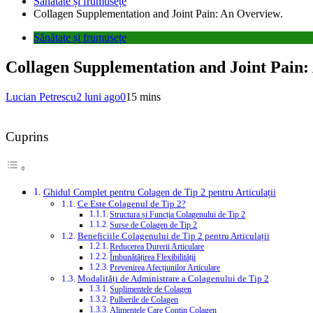
Sănătate și frumusețe
Collagen Supplementation and Joint Pain: An Overview.
Sănătate și frumusețe
Collagen Supplementation and Joint Pain:
Lucian Petrescu
2 luni ago
0
15 mins
Cuprins
Ghidul Complet pentru Colagen de Tip 2 pentru Articulații
Ce Este Colagenul de Tip 2?
Structura și Funcția Colagenului de Tip 2
Surse de Colagen de Tip 2
Beneficiile Colagenului de Tip 2 pentru Articulații
Reducerea Durerii Articulare
Îmbunătățirea Flexibilității
Prevenirea Afecțiunilor Articulare
Modalități de Administrare a Colagenului de Tip 2
Suplimentele de Colagen
Pulberile de Colagen
Alimentele Care Conțin Colagen