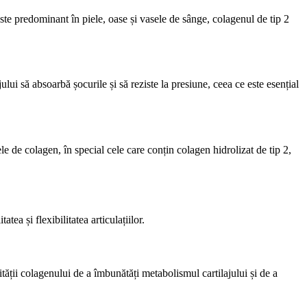
 este predominant în piele, oase și vasele de sânge, colagenul de tip 2
ajului să absoarbă șocurile și să reziste la presiune, ceea ce este esențial
e de colagen, în special cele care conțin colagen hidrolizat de tip 2,
ea și flexibilitatea articulațiilor.
ității colagenului de a îmbunătăți metabolismul cartilajului și de a