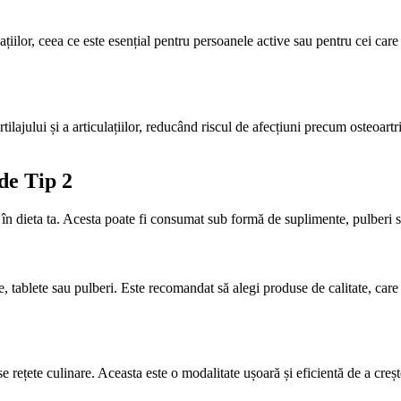
culațiilor, ceea ce este esențial pentru persoanele active sau pentru cei car
ilajului și a articulațiilor, reducând riscul de afecțiuni precum osteoartr
de Tip 2
 în dieta ta. Acesta poate fi consumat sub formă de suplimente, pulberi s
, tablete sau pulberi. Este recomandat să alegi produse de calitate, car
e rețete culinare. Aceasta este o modalitate ușoară și eficientă de a creș