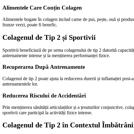
Alimentele Care Conțin Colagen
Alimentele bogate în colagen includ carne de pui, pește, ouă și produs
frunze verzi, poate fi benefic.
Colagenul de Tip 2 și Sportivii
Sportivii beneficiază de pe urma colagenului de tip 2 datorită capacităț
antrenamente intense și la menținerea performanței fizice.
Recuperarea După Antrenamente
Colagenul de tip 2 poate ajuta la reducerea durerii și inflamației post
antrenamentele lor.
Reducerea Riscului de Accidentări
Prin menținerea sănătății articulațiilor și a țesuturilor conjunctive, c
sportivii care participă la activități fizice intense.
Colagenul de Tip 2 în Contextul Îmbătrâni